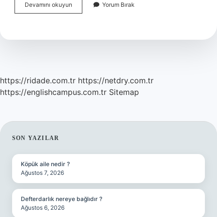
0
Devamını okuyun
Yorum Bırak
Kalori
Nasıl
Yapılır
https://ridade.com.tr
https://netdry.com.tr
https://englishcampus.com.tr
Sitemap
SIDEBAR
SON YAZILAR
Köpük aile nedir ?
Ağustos 7, 2026
Defterdarlık nereye bağlıdır ?
Ağustos 6, 2026