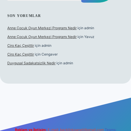
SON YORUMLAR
Anne Çocuk Oyun Merkezi Programı Nedir
için
admin
Anne Çocuk Oyun Merkezi Programı Nedir
için
Yavuz
Ciro Kaç Çeşittir
için
admin
Ciro Kaç Çeşittir
için
Cengaver
Duygusal Sadakatsizlik Nedir
için
admin
ncel giriş
https://www.betexper.xyz/
elexbetgiris.org
Reklam ve İletişim:
E-mail:
backlinkpaneli@gmail.com
Teams: