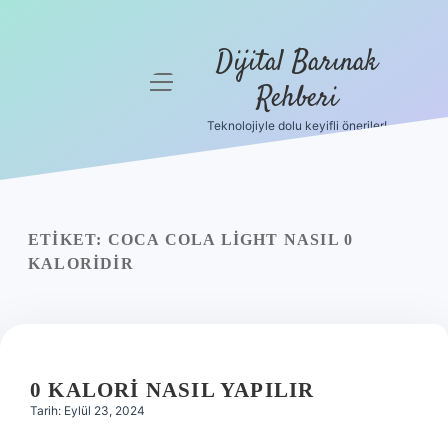
Dijital Barınak
menüyü
Rehberi
aç
Teknolojiyle dolu keyifli öneriler!
Anasayfa
Gizlilik
Politikası
ETIKET:
COCA COLA LIGHT NASIL 0
Yasal Uyarı
KALORIDIR
Hakkımızda
0 KALORI NASIL YAPILIR
Tarih: Eylül 23, 2024