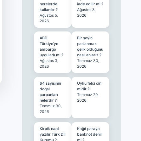
nerelerde
iade edilir mi ?
kullanılır ?
Ağustos 3,
Ağustos 5,
2026
2026
ABD
Bir şeyin
Türkiye’ye
paslanmaz
ambargo
çelik olduğunu
uyguladı mı ?
nasıl anlarız ?
Ağustos 3,
Temmuz 30,
2026
2026
64 sayısının
Uyku felci cin
doğal
midir ?
çarpanları
Temmuz 29,
nelerdir ?
2026
Temmuz 30,
2026
Kirpik nasıl
Kağıt paraya
yazılır Türk Dil
banknot denir
Kurumu ?
mi ?