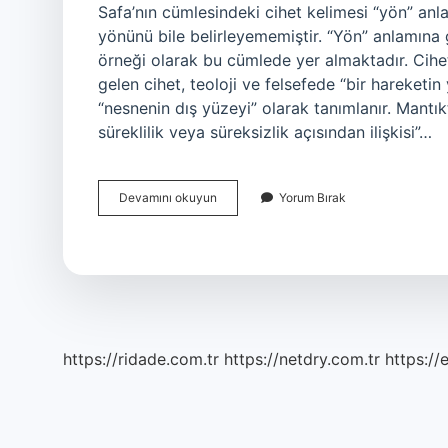
Safa’nın cümlesindeki cihet kelimesi “yön” anla
yönünü bile belirleyememiştir. “Yön” anlamına g
örneği olarak bu cümlede yer almaktadır. Cih
gelen cihet, teoloji ve felsefede “bir hareketi
“nesnenin dış yüzeyi” olarak tanımlanır. Mant
süreklilik veya süreksizlik açısından ilişkisi”…
Cihetine
Devamını okuyun
Yorum Bırak
Gidilmesi
Ne
Demek
https://ridade.com.tr
https://netdry.com.tr
https://