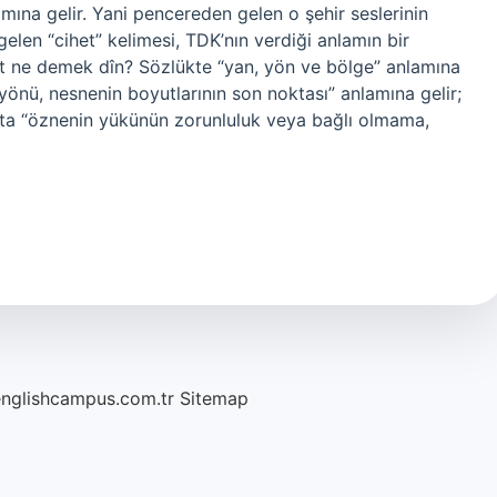
mına gelir. Yani pencereden gelen o şehir seslerinin
elen “cihet” kelimesi, TDK’nın verdiği anlamın bir
et ne demek dîn? Sözlükte “yan, yön ve bölge” anlamına
n yönü, nesnenin boyutlarının son noktası” anlamına gelir;
ıkta “öznenin yükünün zorunluluk veya bağlı olmama,
englishcampus.com.tr
Sitemap