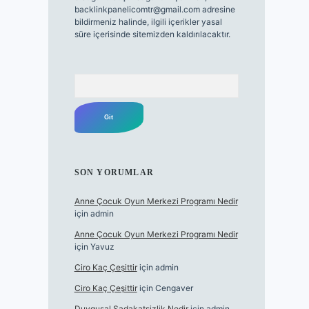
backlinkpanelicomtr@gmail.com
adresine
bildirmeniz halinde, ilgili içerikler yasal
süre içerisinde sitemizden kaldırılacaktır.
Arama
SON YORUMLAR
Anne Çocuk Oyun Merkezi Programı Nedir
için
admin
Anne Çocuk Oyun Merkezi Programı Nedir
için
Yavuz
Ciro Kaç Çeşittir
için
admin
Ciro Kaç Çeşittir
için
Cengaver
Duygusal Sadakatsizlik Nedir
için
admin