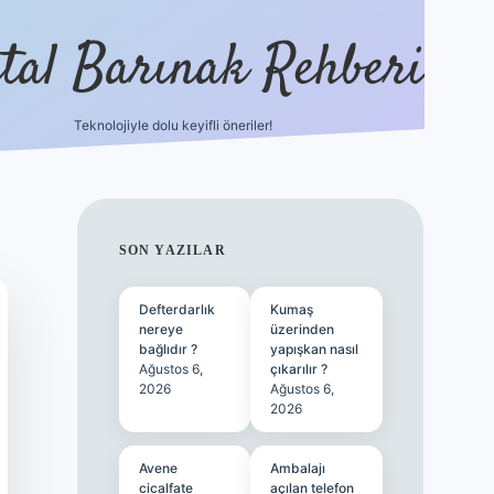
ital Barınak Rehberi
Teknolojiyle dolu keyifli öneriler!
hiltonbet güncel giri
SIDEBAR
SON YAZILAR
Defterdarlık
Kumaş
nereye
üzerinden
bağlıdır ?
yapışkan nasıl
Ağustos 6,
çıkarılır ?
2026
Ağustos 6,
2026
Avene
Ambalajı
cicalfate
açılan telefon