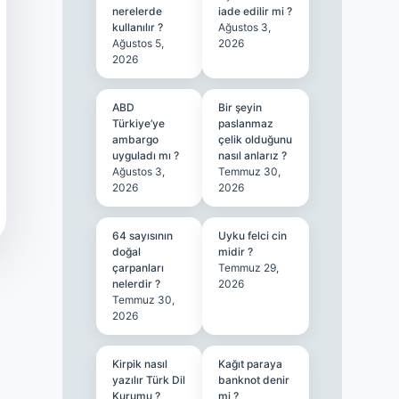
nerelerde
iade edilir mi ?
kullanılır ?
Ağustos 3,
Ağustos 5,
2026
2026
ABD
Bir şeyin
Türkiye’ye
paslanmaz
ambargo
çelik olduğunu
uyguladı mı ?
nasıl anlarız ?
Ağustos 3,
Temmuz 30,
2026
2026
64 sayısının
Uyku felci cin
doğal
midir ?
çarpanları
Temmuz 29,
nelerdir ?
2026
Temmuz 30,
2026
Kirpik nasıl
Kağıt paraya
yazılır Türk Dil
banknot denir
Kurumu ?
mi ?