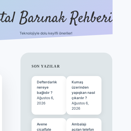
ital Barınak Rehberi
Teknolojiyle dolu keyifli öneriler!
hiltonbet güncel g
SIDEBAR
SON YAZILAR
Defterdarlık
Kumaş
nereye
üzerinden
bağlıdır ?
yapışkan nasıl
Ağustos 6,
çıkarılır ?
2026
Ağustos 6,
2026
Avene
Ambalajı
cicalfate
açılan telefon