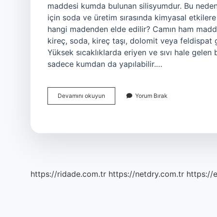
maddesi kumda bulunan silisyumdur. Bu nedenle
için soda ve üretim sırasında kimyasal etkilere
hangi madenden elde edilir? Camın ham madde
kireç, soda, kireç taşı, dolomit veya feldispat g
Yüksek sıcaklıklarda eriyen ve sıvı hale gelen b
sadece kumdan da yapılabilir.…
Cam
Devamını okuyun
Yorum Bırak
Ham
Maddesi
Nedir
https://ridade.com.tr
https://netdry.com.tr
https://