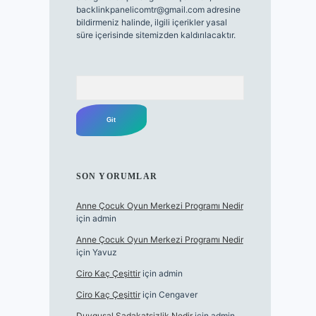
backlinkpanelicomtr@gmail.com
adresine
bildirmeniz halinde, ilgili içerikler yasal
süre içerisinde sitemizden kaldırılacaktır.
Arama
SON YORUMLAR
Anne Çocuk Oyun Merkezi Programı Nedir
için
admin
Anne Çocuk Oyun Merkezi Programı Nedir
için
Yavuz
Ciro Kaç Çeşittir
için
admin
Ciro Kaç Çeşittir
için
Cengaver
Duygusal Sadakatsizlik Nedir
için
admin