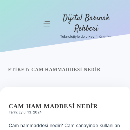
Dijital Barınak
menüyü
Rehberi
aç
Teknolojiyle dolu keyifli öneriler!
Anasayfa
Gizlilik
Politikası
ETIKET:
CAM HAMMADDESI NEDIR
Yasal Uyarı
Hakkımızda
CAM HAM MADDESI NEDIR
Tarih: Eylül 13, 2024
Cam hammaddesi nedir? Cam sanayinde kullanılan