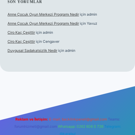
SON YORUMLAR
Anne Çocuk Oyun Merkezi Programı Nedir
için
admin
Anne Çocuk Oyun Merkezi Programı Nedir
için
Yavuz
Ciro Kaç Çeşittir
için
admin
Ciro Kaç Çeşittir
için
Cengaver
Duygusal Sadakatsizlik Nedir
için
admin
 güncel giriş
https://www.betexper.xyz/
elexbetgiris.org
Reklam ve İletişim:
E-mail:
backlinkpaneli@gmail.com
Teams:
forumhizmeti@gmail.com
Whatsapp: 0262 606 0 726
Telegram:
@karabul