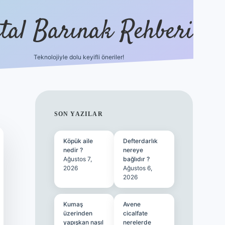
ital Barınak Rehberi
Teknolojiyle dolu keyifli öneriler!
hiltonbet güncel giri
SIDEBAR
SON YAZILAR
Köpük aile
Defterdarlık
nedir ?
nereye
Ağustos 7,
bağlıdır ?
2026
Ağustos 6,
2026
Kumaş
Avene
üzerinden
cicalfate
yapışkan nasıl
nerelerde