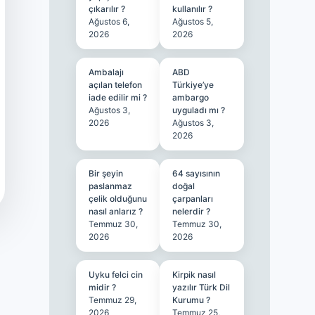
çıkarılır ?
kullanılır ?
Ağustos 6,
Ağustos 5,
2026
2026
Ambalajı
ABD
açılan telefon
Türkiye’ye
iade edilir mi ?
ambargo
Ağustos 3,
uyguladı mı ?
2026
Ağustos 3,
2026
Bir şeyin
64 sayısının
paslanmaz
doğal
çelik olduğunu
çarpanları
nasıl anlarız ?
nelerdir ?
Temmuz 30,
Temmuz 30,
2026
2026
Uyku felci cin
Kirpik nasıl
midir ?
yazılır Türk Dil
Temmuz 29,
Kurumu ?
2026
Temmuz 25,