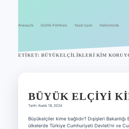
Anasayfa
Gizlilik Politikası
Yasal Uyarı
Hakkımızda
ETIKET:
BÜYÜKELÇILIKLERI KIM KORUY
BÜYÜK ELÇIYI K
Tarih: Aralık 18, 2024
Büyükelçiler kime bağlıdır? Dışişleri Bakanlığı
ülkelerde Türkiye Cumhuriyeti Devleti’ni ve Cu