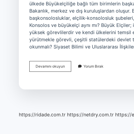
ülkede Büyükelçiliğe bağlı tüm birimlerin başkanı
Bakanlık, merkez ve dış kuruluşlardan oluşur. Bak
başkonsolosluklar, elçilik-konsolosluk şubeleri
Konsolos ve büyükelçi aynı mı? Büyük Elçiler; 
yüksek görevlilerdir ve kendi ülkelerini temsil e
yürütmekle görevli, çeşitli statülerdeki devlet
okunmalı? Siyaset Bilimi ve Uluslararası İlişkil
Büyük
Devamını okuyun
Yorum Bırak
Elçiyi
Kim
Atar
https://ridade.com.tr
https://netdry.com.tr
https://