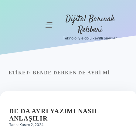
Dijital Barınak
menüyü
Rehberi
aç
Teknolojiyle dolu keyifli öneriler!
Anasayfa
Gizlilik
Politikası
ETIKET:
BENDE DERKEN DE AYRI MI
Yasal Uyarı
Hakkımızda
DE DA AYRI YAZIMI NASIL
ANLAŞILIR
Tarih: Kasım 2, 2024