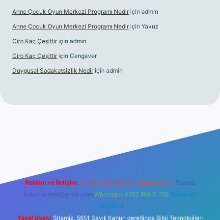
Anne Çocuk Oyun Merkezi Programı Nedir
için
admin
Anne Çocuk Oyun Merkezi Programı Nedir
için
Yavuz
Ciro Kaç Çeşittir
için
admin
Ciro Kaç Çeşittir
için
Cengaver
Duygusal Sadakatsizlik Nedir
için
admin
üncel giriş
https://www.betexper.xyz/
elexbetgiris.org
Reklam ve İletişim:
E-mail:
backlinkpaneli@gmail.com
Teams:
forumhizmeti@gmail.com
Whatsapp: 0262 606 0 726
Telegram:
@karabul
Yasal Uyarı:
Sitemiz, 5651 Sayılı Kanun gereğince Bilgi Teknolojileri