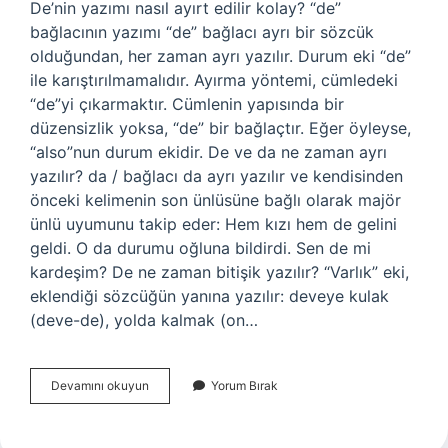
De’nin yazımı nasıl ayırt edilir kolay? “de”
bağlacının yazımı “de” bağlacı ayrı bir sözcük
olduğundan, her zaman ayrı yazılır. Durum eki “de”
ile karıştırılmamalıdır. Ayırma yöntemi, cümledeki
“de”yi çıkarmaktır. Cümlenin yapısında bir
düzensizlik yoksa, “de” bir bağlaçtır. Eğer öyleyse,
“also”nun durum ekidir. De ve da ne zaman ayrı
yazılır? da / bağlacı da ayrı yazılır ve kendisinden
önceki kelimenin son ünlüsüne bağlı olarak majör
ünlü uyumunu takip eder: Hem kızı hem de gelini
geldi. O da durumu oğluna bildirdi. Sen de mi
kardeşim? De ne zaman bitişik yazılır? “Varlık” eki,
eklendiği sözcüğün yanına yazılır: deveye kulak
(deve-de), yolda kalmak (on…
De
Devamını okuyun
Yorum Bırak
Da
Ayrı
Yazımı