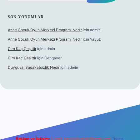
SON YORUMLAR
Anne Çocuk Oyun Merkezi Programı Nedir
için
admin
Anne Çocuk Oyun Merkezi Programı Nedir
için
Yavuz
Ciro Kaç Çeşittir
için
admin
Ciro Kaç Çeşittir
için
Cengaver
Duygusal Sadakatsizlik Nedir
için
admin
üncel giriş
https://www.betexper.xyz/
elexbetgiris.org
Reklam ve İletişim:
E-mail:
backlinkpaneli@gmail.com
Teams: