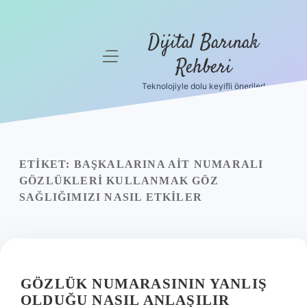
Dijital Barınak
menüyü
Rehberi
aç
Teknolojiyle dolu keyifli öneriler!
Anasayfa
Gizlilik
Politikası
ETIKET:
BAŞKALARINA AIT NUMARALI
Yasal Uyarı
GÖZLÜKLERI KULLANMAK GÖZ
SAĞLIĞIMIZI NASIL ETKILER
Hakkımızda
GÖZLÜK NUMARASININ YANLIŞ
OLDUĞU NASIL ANLAŞILIR