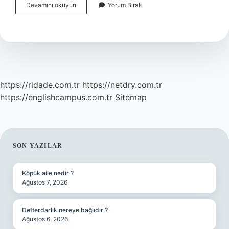
Gözlük
Devamını okuyun
Yorum Bırak
Numarasının
Yanlış
Olduğu
Nasıl
Anlaşılır
https://ridade.com.tr
https://netdry.com.tr
https://englishcampus.com.tr
Sitemap
SIDEBAR
SON YAZILAR
Köpük aile nedir ?
Ağustos 7, 2026
Defterdarlık nereye bağlıdır ?
Ağustos 6, 2026