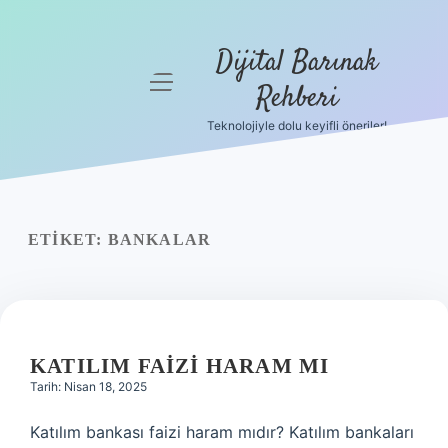
Dijital Barınak
menüyü
Rehberi
aç
Teknolojiyle dolu keyifli öneriler!
Anasayfa
Gizlilik
Politikası
ETIKET:
BANKALAR
Yasal Uyarı
Hakkımızda
KATILIM FAIZI HARAM MI
Tarih: Nisan 18, 2025
Katılım bankası faizi haram mıdır? Katılım bankaları