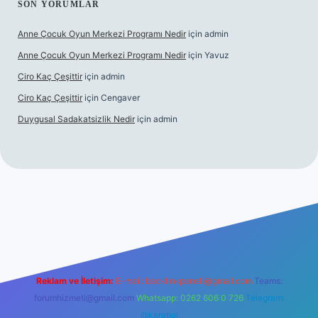
SON YORUMLAR
Anne Çocuk Oyun Merkezi Programı Nedir
için
admin
Anne Çocuk Oyun Merkezi Programı Nedir
için
Yavuz
Ciro Kaç Çeşittir
için
admin
Ciro Kaç Çeşittir
için
Cengaver
Duygusal Sadakatsizlik Nedir
için
admin
tonbet güncel giriş
https://www.betexper.xyz/
elexbetgiris.or
Reklam ve İletişim:
E-mail:
backlinkpaneli@gmail.com
Teams:
forumhizmeti@gmail.com
Whatsapp: 0262 606 0 726
Telegram:
@karabul