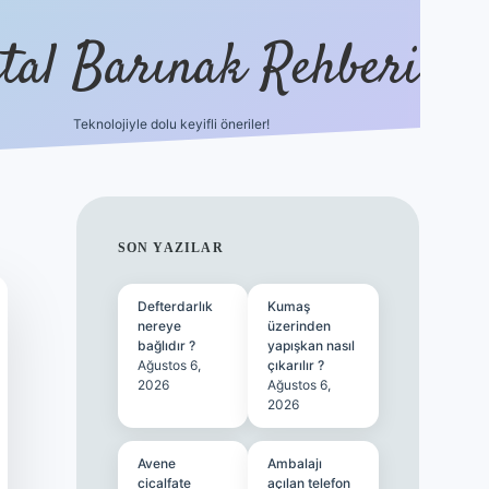
ital Barınak Rehberi
Teknolojiyle dolu keyifli öneriler!
hiltonbet güncel giri
SIDEBAR
SON YAZILAR
Defterdarlık
Kumaş
nereye
üzerinden
bağlıdır ?
yapışkan nasıl
Ağustos 6,
çıkarılır ?
2026
Ağustos 6,
2026
Avene
Ambalajı
cicalfate
açılan telefon