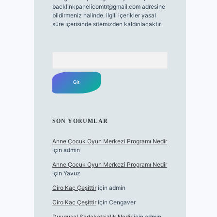
backlinkpanelicomtr@gmail.com
adresine
bildirmeniz halinde, ilgili içerikler yasal
süre içerisinde sitemizden kaldırılacaktır.
Arama
SON YORUMLAR
Anne Çocuk Oyun Merkezi Programı Nedir
için
admin
Anne Çocuk Oyun Merkezi Programı Nedir
için
Yavuz
Ciro Kaç Çeşittir
için
admin
Ciro Kaç Çeşittir
için
Cengaver
Duygusal Sadakatsizlik Nedir
için
admin