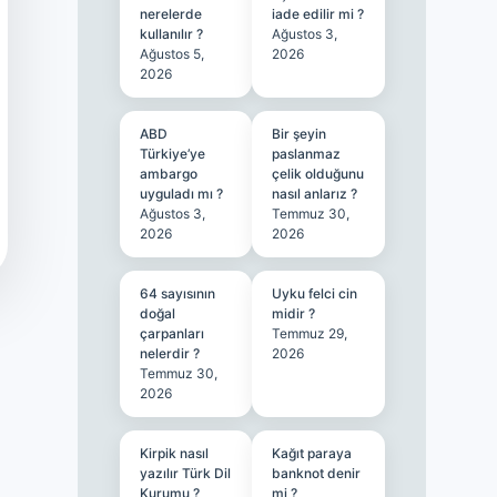
nerelerde
iade edilir mi ?
kullanılır ?
Ağustos 3,
Ağustos 5,
2026
2026
ABD
Bir şeyin
Türkiye’ye
paslanmaz
ambargo
çelik olduğunu
uyguladı mı ?
nasıl anlarız ?
Ağustos 3,
Temmuz 30,
2026
2026
64 sayısının
Uyku felci cin
doğal
midir ?
çarpanları
Temmuz 29,
nelerdir ?
2026
Temmuz 30,
2026
Kirpik nasıl
Kağıt paraya
yazılır Türk Dil
banknot denir
Kurumu ?
mi ?