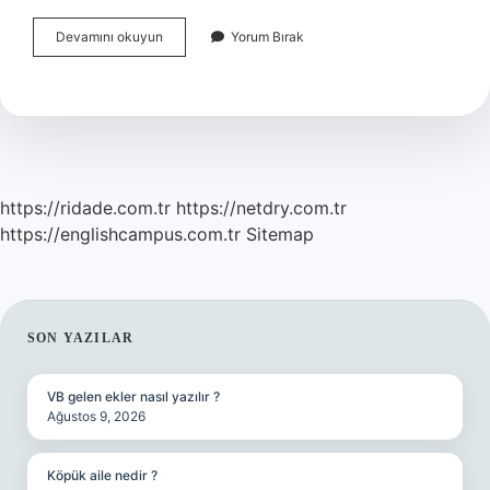
Müfettiş
Devamını okuyun
Yorum Bırak
Maaşı
2024
Ne
Kadar
Olacak
https://ridade.com.tr
https://netdry.com.tr
https://englishcampus.com.tr
Sitemap
SIDEBAR
SON YAZILAR
VB gelen ekler nasıl yazılır ?
Ağustos 9, 2026
Köpük aile nedir ?