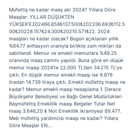
Müfettiş ne kadar maaş alır 2024? Yıllara Göre
Maaşlar: YILLAR DÜŞÜKTEN
YÜKSEK’E202466.858₺137.500₺202336.693₺112.5
00₺20228.157₺24.300₺20215.571₺22. 2024
maaşları ne kadar olacak? Bugün açıklanan yıllık
%64.77 enflasyon oranıyla birlikte zam miktarı da
sabitlendi. Memur ve emekli memurlara %49.25
oranında maaş zammı yapıldı. Buna göre en düşük
memur maaşı 2024’te 22.000 TL’den 34.215 TL’ye
çıktı. En düşük memur emekli maaşı ise 9.876
liradan 14.739 liraya çıktı. Emekli müfettiş maaşı ne
kadar? Memur emekli maaşı hesaplama 1. Derece
Büyükşehir Belediyesi ve Bağlı Genel Müdürlükleri
Başmüfettiş Emeklilik maaşı Belgeler Tutar Net
maaş 3.646,20 ₺ Not Emeklilik ikramiyesi 89.477.
Meb müfettiş yardımcısı maaşı ne kadar? Yıllara
Göre Maaşlar EN…