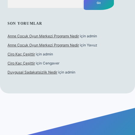
SON YORUMLAR
Anne Çocuk Oyun Merkezi Programı Nedir
için
admin
Anne Çocuk Oyun Merkezi Programı Nedir
için
Yavuz
Ciro Kaç Çeşittir
için
admin
Ciro Kaç Çeşittir
için
Cengaver
Duygusal Sadakatsizlik Nedir
için
admin
ncel giriş
https://www.betexper.xyz/
elexbetgiris.org