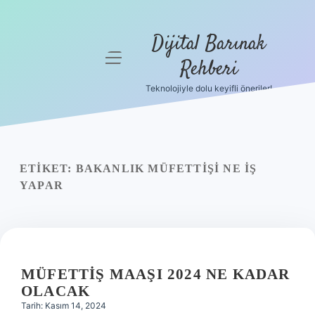
Dijital Barınak
menüyü
Rehberi
aç
Teknolojiyle dolu keyifli öneriler!
Anasayfa
Gizlilik
Politikası
ETIKET:
BAKANLIK MÜFETTIŞI NE IŞ
Yasal Uyarı
YAPAR
Hakkımızda
MÜFETTIŞ MAAŞI 2024 NE KADAR
OLACAK
Tarih: Kasım 14, 2024