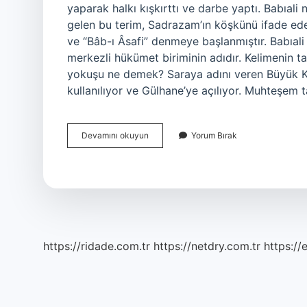
yaparak halkı kışkırttı ve darbe yaptı. Babıali
gelen bu terim, Sadrazam’ın köşkünü ifade ed
ve “Bâb-ı Âsafi” denmeye başlanmıştır. Babıal
merkezli hükümet biriminin adıdır. Kelimenin t
yokuşu ne demek? Saraya adını veren Büyük Kap
kullanılıyor ve Gülhane’ye açılıyor. Muhteşem t
Babıali
Devamını okuyun
Yorum Bırak
Gazeteciliği
Nedir
https://ridade.com.tr
https://netdry.com.tr
https://