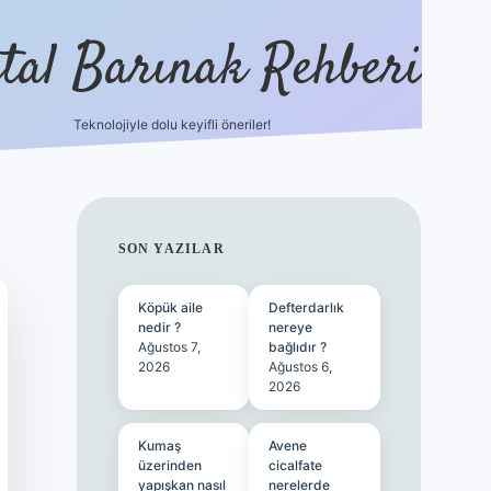
ital Barınak Rehberi
Teknolojiyle dolu keyifli öneriler!
hiltonbet güncel gir
SIDEBAR
SON YAZILAR
Köpük aile
Defterdarlık
nedir ?
nereye
Ağustos 7,
bağlıdır ?
2026
Ağustos 6,
2026
Kumaş
Avene
üzerinden
cicalfate
yapışkan nasıl
nerelerde