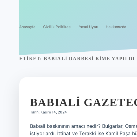
Anasayfa
Gizlilik Politikası
Yasal Uyarı
Hakkımızda
ETIKET:
BABIALI DARBESI KIME YAPILDI
BABIALI GAZETEC
Tarih: Kasım 14, 2024
Babıali baskınının amacı nedir? Bulgarlar, Osma
istiyorlardı, İttihat ve Terakki ise Kamil Paş