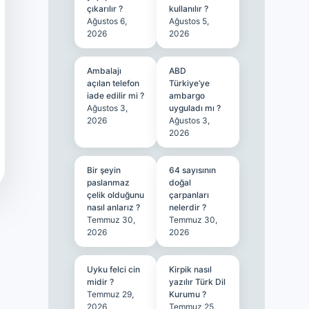
çıkarılır ?
kullanılır ?
Ağustos 6,
Ağustos 5,
2026
2026
Ambalajı
ABD
açılan telefon
Türkiye’ye
iade edilir mi ?
ambargo
Ağustos 3,
uyguladı mı ?
2026
Ağustos 3,
2026
Bir şeyin
64 sayısının
paslanmaz
doğal
çelik olduğunu
çarpanları
nasıl anlarız ?
nelerdir ?
Temmuz 30,
Temmuz 30,
2026
2026
Uyku felci cin
Kirpik nasıl
midir ?
yazılır Türk Dil
Temmuz 29,
Kurumu ?
2026
Temmuz 25,