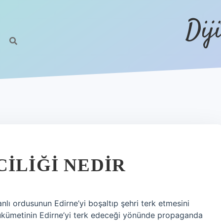
Dij
ILIĞI NEDIR
nlı ordusunun Edirne’yi boşaltıp şehri terk etmesini
a hükümetinin Edirne’yi terk edeceği yönünde propaganda