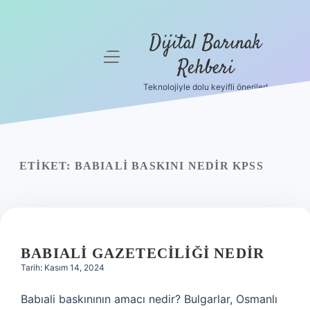
Dijital Barınak
menüyü
Rehberi
aç
Teknolojiyle dolu keyifli öneriler!
Anasayfa
Gizlilik
Politikası
ETIKET:
BABIALI BASKINI NEDIR KPSS
Yasal Uyarı
Hakkımızda
BABIALI GAZETECILIĞI NEDIR
Tarih: Kasım 14, 2024
Babıali baskınının amacı nedir? Bulgarlar, Osmanlı