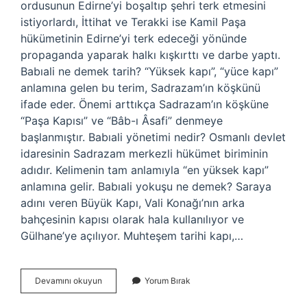
ordusunun Edirne’yi boşaltıp şehri terk etmesini
istiyorlardı, İttihat ve Terakki ise Kamil Paşa
hükümetinin Edirne’yi terk edeceği yönünde
propaganda yaparak halkı kışkırttı ve darbe yaptı.
Babıali ne demek tarih? “Yüksek kapı”, “yüce kapı”
anlamına gelen bu terim, Sadrazam’ın köşkünü
ifade eder. Önemi arttıkça Sadrazam’ın köşküne
“Paşa Kapısı” ve “Bâb-ı Âsafi” denmeye
başlanmıştır. Babıali yönetimi nedir? Osmanlı devlet
idaresinin Sadrazam merkezli hükümet biriminin
adıdır. Kelimenin tam anlamıyla “en yüksek kapı”
anlamına gelir. Babıali yokuşu ne demek? Saraya
adını veren Büyük Kapı, Vali Konağı’nın arka
bahçesinin kapısı olarak hala kullanılıyor ve
Gülhane’ye açılıyor. Muhteşem tarihi kapı,…
Babıali
Devamını okuyun
Yorum Bırak
Gazeteciliği
Nedir