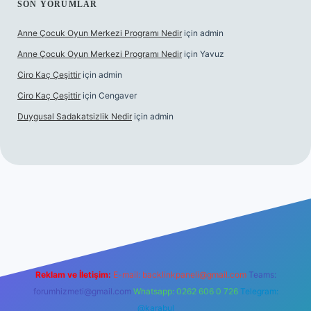
SON YORUMLAR
Anne Çocuk Oyun Merkezi Programı Nedir
için
admin
Anne Çocuk Oyun Merkezi Programı Nedir
için
Yavuz
Ciro Kaç Çeşittir
için
admin
Ciro Kaç Çeşittir
için
Cengaver
Duygusal Sadakatsizlik Nedir
için
admin
üncel giriş
https://www.betexper.xyz/
elexbetgiris.org
Reklam ve İletişim:
E-mail:
backlinkpaneli@gmail.com
Teams:
forumhizmeti@gmail.com
Whatsapp: 0262 606 0 726
Telegram:
@karabul