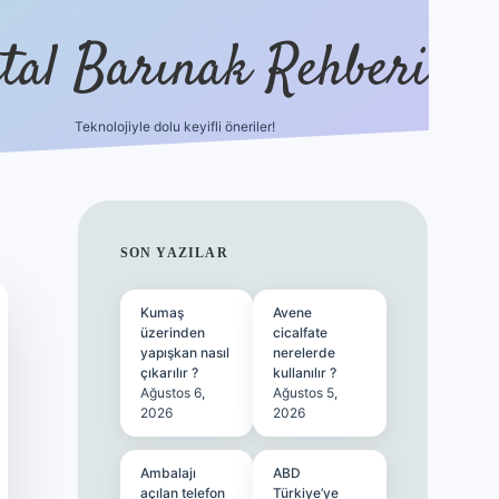
ital Barınak Rehberi
Teknolojiyle dolu keyifli öneriler!
hiltonbet güncel giri
SIDEBAR
SON YAZILAR
Kumaş
Avene
üzerinden
cicalfate
yapışkan nasıl
nerelerde
çıkarılır ?
kullanılır ?
Ağustos 6,
Ağustos 5,
2026
2026
Ambalajı
ABD
açılan telefon
Türkiye’ye