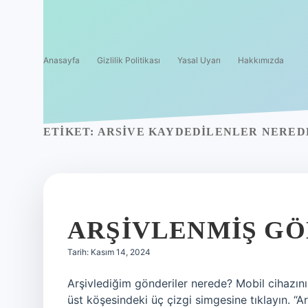
Anasayfa
Gizlilik Politikası
Yasal Uyarı
Hakkımızda
ETIKET:
ARSIVE KAYDEDILENLER NERED
ARŞIVLENMIŞ G
Tarih: Kasım 14, 2024
Arşivlediğim gönderiler nerede? Mobil cihazını
üst köşesindeki üç çizgi simgesine tıklayın. “Ar