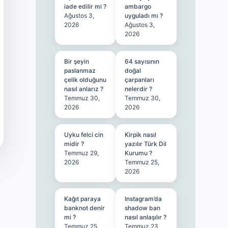
iade edilir mi ?
ambargo
Ağustos 3,
uyguladı mı ?
2026
Ağustos 3,
2026
Bir şeyin
64 sayısının
paslanmaz
doğal
çelik olduğunu
çarpanları
nasıl anlarız ?
nelerdir ?
Temmuz 30,
Temmuz 30,
2026
2026
Uyku felci cin
Kirpik nasıl
midir ?
yazılır Türk Dil
Temmuz 29,
Kurumu ?
2026
Temmuz 25,
2026
Kağıt paraya
Instagram’da
banknot denir
shadow ban
mi ?
nasıl anlaşılır ?
Temmuz 25,
Temmuz 23,