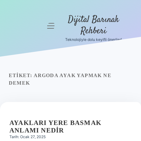
Dijital Barınak
menüyü
Rehberi
aç
Teknolojiyle dolu keyifli öneriler!
Anasayfa
Gizlilik
Politikası
ETIKET:
ARGODA AYAK YAPMAK NE
Yasal Uyarı
DEMEK
Hakkımızda
AYAKLARI YERE BASMAK
ANLAMI NEDIR
Tarih: Ocak 27, 2025