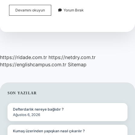
Ayakları
Devamını okuyun
Yorum Bırak
Yere
Basmak
Anlamı
Nedir
https://ridade.com.tr
https://netdry.com.tr
https://englishcampus.com.tr
Sitemap
SIDEBAR
SON YAZILAR
Defterdarlık nereye bağlıdır ?
Ağustos 6, 2026
Kumaş üzerinden yapışkan nasıl çıkarılır ?