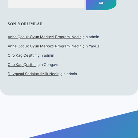
SON YORUMLAR
Anne Çocuk Oyun Merkezi Programı Nedir
için
admin
Anne Çocuk Oyun Merkezi Programı Nedir
için
Yavuz
Ciro Kaç Çeşittir
için
admin
Ciro Kaç Çeşittir
için
Cengaver
Duygusal Sadakatsizlik Nedir
için
admin
ncel giriş
https://www.betexper.xyz/
elexbetgiris.org