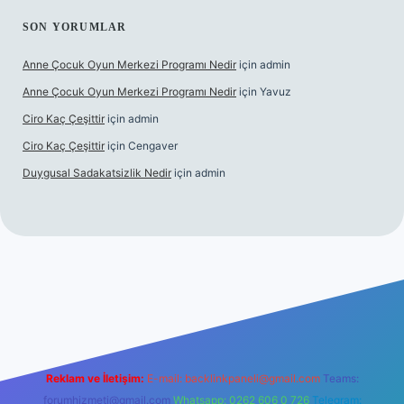
SON YORUMLAR
Anne Çocuk Oyun Merkezi Programı Nedir
için
admin
Anne Çocuk Oyun Merkezi Programı Nedir
için
Yavuz
Ciro Kaç Çeşittir
için
admin
Ciro Kaç Çeşittir
için
Cengaver
Duygusal Sadakatsizlik Nedir
için
admin
güncel giriş
https://www.betexper.xyz/
elexbetgiris.org
Reklam ve İletişim:
E-mail:
backlinkpaneli@gmail.com
Teams:
forumhizmeti@gmail.com
Whatsapp: 0262 606 0 726
Telegram: