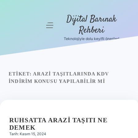
Dijital Barınak
menüyü
Rehberi
aç
Teknolojiyle dolu keyifli öneriler!
Anasayfa
Gizlilik
Politikası
ETIKET:
ARAZI TAŞITLARINDA KDV
Yasal Uyarı
INDIRIM KONUSU YAPILABILIR MI
Hakkımızda
RUHSATTA ARAZI TAŞITI NE
DEMEK
Tarih: Kasım 15, 2024