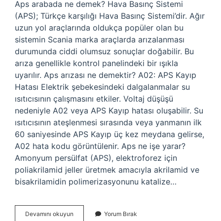
Aps arabada ne demek? Hava Basınç Sistemi
(APS); Türkçe karşılığı Hava Basınç Sistemi’dir. Ağır
uzun yol araçlarında oldukça popüler olan bu
sistemin Scania marka araçlarda arızalanması
durumunda ciddi olumsuz sonuçlar doğabilir. Bu
arıza genellikle kontrol panelindeki bir ışıkla
uyarılır. Aps arızası ne demektir? A02: APS Kayıp
Hatası Elektrik şebekesindeki dalgalanmalar su
ısıtıcısının çalışmasını etkiler. Voltaj düşüşü
nedeniyle A02 veya APS Kayıp hatası oluşabilir. Su
ısıtıcısının ateşlenmesi sırasında veya yanmanın ilk
60 saniyesinde APS Kayıp üç kez meydana gelirse,
A02 hata kodu görüntülenir. Aps ne işe yarar?
Amonyum persülfat (APS), elektroforez için
poliakrilamid jeller üretmek amacıyla akrilamid ve
bisakrilamidin polimerizasyonunu katalize…
Arabada
Devamını okuyun
Yorum Bırak