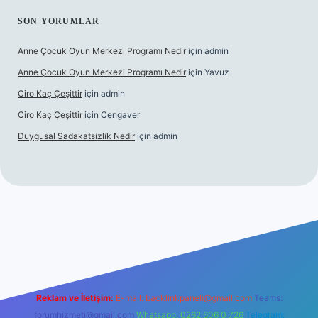
SON YORUMLAR
Anne Çocuk Oyun Merkezi Programı Nedir
için
admin
Anne Çocuk Oyun Merkezi Programı Nedir
için
Yavuz
Ciro Kaç Çeşittir
için
admin
Ciro Kaç Çeşittir
için
Cengaver
Duygusal Sadakatsizlik Nedir
için
admin
üncel giriş
https://www.betexper.xyz/
elexbetgiris.org
Reklam ve İletişim:
E-mail:
backlinkpaneli@gmail.com
Teams:
forumhizmeti@gmail.com
Whatsapp: 0262 606 0 726
Telegram: