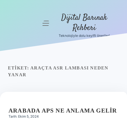
Dijital Barınak
menüyü
Rehberi
aç
Teknolojiyle dolu keyifli öneriler!
Anasayfa
Gizlilik
Politikası
ETIKET:
ARAÇTA ASR LAMBASI NEDEN
Yasal Uyarı
YANAR
Hakkımızda
ARABADA APS NE ANLAMA GELIR
Tarih: Ekim 5, 2024