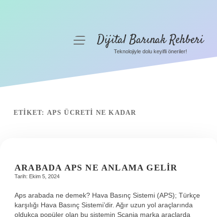
Dijital Barınak Rehberi
menüyü
aç
Teknolojiyle dolu keyifli öneriler!
Anasayfa
Gizlilik Politikası
Yasal Uyarı
ETIKET:
APS ÜCRETI NE KADAR
Hakkımızda
ARABADA APS NE ANLAMA GELIR
Tarih: Ekim 5, 2024
Aps arabada ne demek? Hava Basınç Sistemi (APS); Türkçe
karşılığı Hava Basınç Sistemi’dir. Ağır uzun yol araçlarında
oldukça popüler olan bu sistemin Scania marka araçlarda