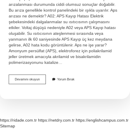
arızalanması durumunda ciddi olumsuz sonuçlar doğabilir.
Bu arıza genellikle kontrol panelindeki bir ışıkla uyarılır. Aps
arızası ne demektir? A02: APS Kayıp Hatası Elektrik
şebekesindeki dalgalanmalar su ısıtıcısının çalışmasını
etkiler. Voltaj düşüşü nedeniyle A02 veya APS Kayıp hatası
oluşabilir. Su ısıtıcısının ateşlenmesi sırasında veya
yanmanın ilk 60 saniyesinde APS Kayıp üç kez meydana
gelirse, A02 hata kodu görüntülenir. Aps ne işe yarar?
Amonyum persülfat (APS), elektroforez için poliakrilamid
jeller üretmek amacıyla akrilamid ve bisakrilamidin
polimerizasyonunu katalize…
Arabada
Devamını okuyun
Yorum Bırak
Aps
Ne
Anlama
Gelir
https://ridade.com.tr
https://netdry.com.tr
https://englishcampus.com.tr
Sitemap