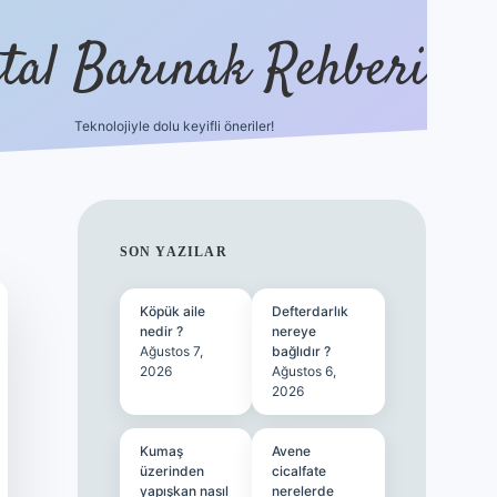
ital Barınak Rehberi
Teknolojiyle dolu keyifli öneriler!
hiltonbet güncel giriş
https://www.betex
SIDEBAR
SON YAZILAR
Köpük aile
Defterdarlık
nedir ?
nereye
Ağustos 7,
bağlıdır ?
2026
Ağustos 6,
2026
Kumaş
Avene
üzerinden
cicalfate
yapışkan nasıl
nerelerde