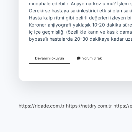
müdahale edebilir. Anjiyo narkozlu mu? İşlem sı
Gerekirse hastaya sakinleştirici etkisi olan sakin
Hasta kalp ritmi gibi belirli değerleri izleyen 
Koroner anjiyografi yaklaşık 10-20 dakika süre
iç içe geçmişliği (özellikle karın ve kasık dam
bypass’lı hastalarda 20-30 dakikaya kadar uza
Anjiyo
Devamını okuyun
Yorum Bırak
Bir
Ameliyat
Mı
https://ridade.com.tr
https://netdry.com.tr
https://