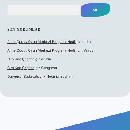
Arama
SON YORUMLAR
Anne Çocuk Oyun Merkezi Programı Nedir
için
admin
Anne Çocuk Oyun Merkezi Programı Nedir
için
Yavuz
Ciro Kaç Çeşittir
için
admin
Ciro Kaç Çeşittir
için
Cengaver
Duygusal Sadakatsizlik Nedir
için
admin
güncel giriş
https://www.betexper.xyz/
elexbetgiris.org