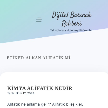
Dijital Barınak
menüyü
Rehberi
aç
Teknolojiyle dolu keyifli öneriler!
Anasayfa
Gizlilik
Politikası
ETIKET:
ALKAN ALIFATIK MI
Yasal Uyarı
Hakkımızda
KIMYA ALIFATIK NEDIR
Tarih: Ekim 12, 2024
Alifatik ne anlama gelir? Alifatik bileşikler,