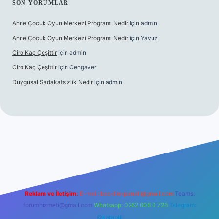
SON YORUMLAR
Anne Çocuk Oyun Merkezi Programı Nedir
için
admin
Anne Çocuk Oyun Merkezi Programı Nedir
için
Yavuz
Ciro Kaç Çeşittir
için
admin
Ciro Kaç Çeşittir
için
Cengaver
Duygusal Sadakatsizlik Nedir
için
admin
üncel giriş
https://www.betexper.xyz/
elexbetgiris.org
Reklam ve İletişim:
E-mail:
backlinkpaneli@gmail.com
Teams:
forumhizmeti@gmail.com
Whatsapp: 0262 606 0 726
Telegram:
@karabul