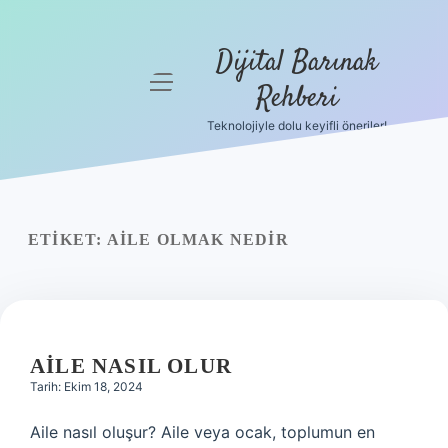
Dijital Barınak
menüyü
Rehberi
aç
Teknolojiyle dolu keyifli öneriler!
Anasayfa
Gizlilik
Politikası
ETIKET:
AILE OLMAK NEDIR
Yasal Uyarı
Hakkımızda
AILE NASIL OLUR
Tarih: Ekim 18, 2024
Aile nasıl oluşur? Aile veya ocak, toplumun en