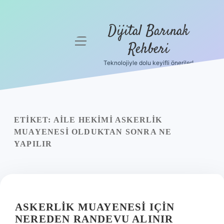
Dijital Barınak
menüyü
Rehberi
aç
Teknolojiyle dolu keyifli öneriler!
Anasayfa
Gizlilik
Politikası
ETIKET:
AILE HEKIMI ASKERLIK
Yasal Uyarı
MUAYENESI OLDUKTAN SONRA NE
YAPILIR
Hakkımızda
ASKERLIK MUAYENESI IÇIN
NEREDEN RANDEVU ALINIR