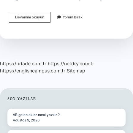
Askerlik
Devamını okuyun
Yorum Bırak
Muayenesi
Için
Nereden
Randevu
Alınır
https://ridade.com.tr
https://netdry.com.tr
https://englishcampus.com.tr
Sitemap
SIDEBAR
SON YAZILAR
VB gelen ekler nasıl yazılır ?
Ağustos 9, 2026