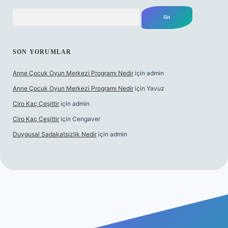
Arama
SON YORUMLAR
Anne Çocuk Oyun Merkezi Programı Nedir
için
admin
Anne Çocuk Oyun Merkezi Programı Nedir
için
Yavuz
Ciro Kaç Çeşittir
için
admin
Ciro Kaç Çeşittir
için
Cengaver
Duygusal Sadakatsizlik Nedir
için
admin
cel giriş
https://www.betexper.xyz/
elexbetgiris.org