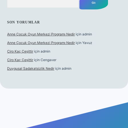
SON YORUMLAR
Anne Çocuk Oyun Merkezi Programı Nedir
için
admin
Anne Çocuk Oyun Merkezi Programı Nedir
için
Yavuz
Ciro Kaç Çeşittir
için
admin
Ciro Kaç Çeşittir
için
Cengaver
Duygusal Sadakatsizlik Nedir
için
admin
ncel giriş
https://www.betexper.xyz/
elexbetgiris.org