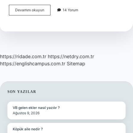
Cenaze
Devamını okuyun
14 Yorum
Duası
Hangisi
https://ridade.com.tr
https://netdry.com.tr
https://englishcampus.com.tr
Sitemap
SIDEBAR
SON YAZILAR
VB gelen ekler nasıl yazılır ?
Ağustos 9, 2026
Köpük aile nedir ?