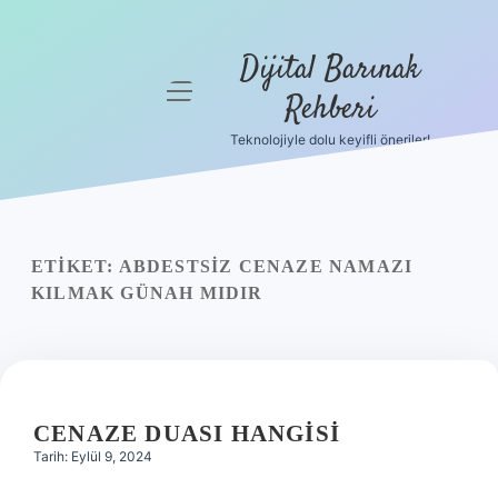
Dijital Barınak
menüyü
Rehberi
aç
Teknolojiyle dolu keyifli öneriler!
Anasayfa
Gizlilik
Politikası
ETIKET:
ABDESTSIZ CENAZE NAMAZI
Yasal Uyarı
KILMAK GÜNAH MIDIR
Hakkımızda
CENAZE DUASI HANGISI
Tarih: Eylül 9, 2024