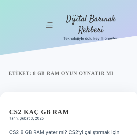
Dijital Barınak
menüyü
Rehberi
aç
Teknolojiyle dolu keyifli öneriler!
Anasayfa
Gizlilik
Politikası
ETIKET:
8 GB RAM OYUN OYNATIR MI
Yasal Uyarı
Hakkımızda
CS2 KAÇ GB RAM
Tarih: Şubat 3, 2025
CS2 8 GB RAM yeter mi? CS2’yi çalıştırmak için