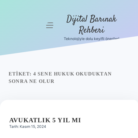
Dijital Barınak
menüyü
Rehberi
aç
Teknolojiyle dolu keyifli öneriler!
Anasayfa
Gizlilik
Politikası
ETIKET:
4 SENE HUKUK OKUDUKTAN
Yasal Uyarı
SONRA NE OLUR
Hakkımızda
AVUKATLIK 5 YIL MI
Tarih: Kasım 15, 2024