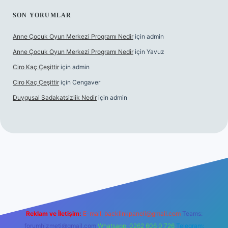
SON YORUMLAR
Anne Çocuk Oyun Merkezi Programı Nedir
için
admin
Anne Çocuk Oyun Merkezi Programı Nedir
için
Yavuz
Ciro Kaç Çeşittir
için
admin
Ciro Kaç Çeşittir
için
Cengaver
Duygusal Sadakatsizlik Nedir
için
admin
güncel giriş
https://www.betexper.xyz/
elexbetgiris.org
Reklam ve İletişim:
E-mail:
backlinkpaneli@gmail.com
Teams:
forumhizmeti@gmail.com
Whatsapp: 0262 606 0 726
Telegram: