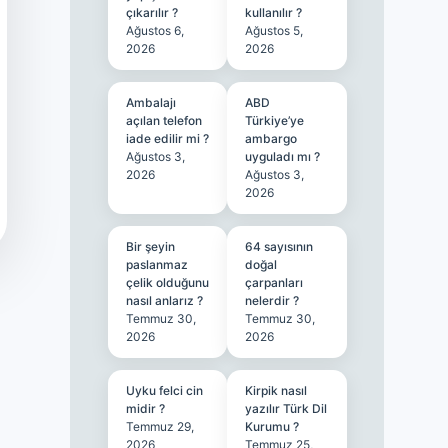
çıkarılır ?
kullanılır ?
Ağustos 6,
Ağustos 5,
2026
2026
Ambalajı
ABD
açılan telefon
Türkiye’ye
iade edilir mi ?
ambargo
Ağustos 3,
uyguladı mı ?
2026
Ağustos 3,
2026
Bir şeyin
64 sayısının
paslanmaz
doğal
çelik olduğunu
çarpanları
nasıl anlarız ?
nelerdir ?
Temmuz 30,
Temmuz 30,
2026
2026
Uyku felci cin
Kirpik nasıl
midir ?
yazılır Türk Dil
Temmuz 29,
Kurumu ?
2026
Temmuz 25,