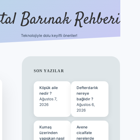
ital Barınak Rehberi
Teknolojiyle dolu keyifli öneriler!
hiltonbet güncel giriş
SIDEBAR
SON YAZILAR
Köpük aile
Defterdarlık
nedir ?
nereye
Ağustos 7,
bağlıdır ?
2026
Ağustos 6,
2026
Kumaş
Avene
üzerinden
cicalfate
yapışkan nasıl
nerelerde