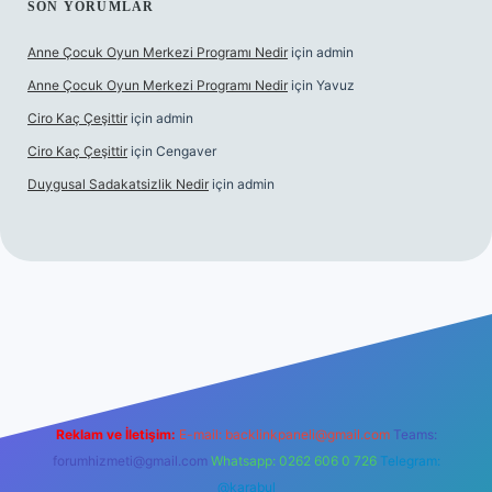
SON YORUMLAR
Anne Çocuk Oyun Merkezi Programı Nedir
için
admin
Anne Çocuk Oyun Merkezi Programı Nedir
için
Yavuz
Ciro Kaç Çeşittir
için
admin
Ciro Kaç Çeşittir
için
Cengaver
Duygusal Sadakatsizlik Nedir
için
admin
bet güncel giriş
https://www.betexper.xyz/
elexbetgiris.org
Reklam ve İletişim:
E-mail:
backlinkpaneli@gmail.com
Teams:
forumhizmeti@gmail.com
Whatsapp: 0262 606 0 726
Telegram:
@karabul