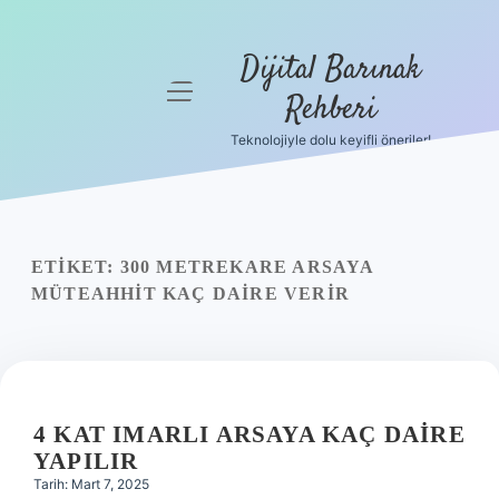
Dijital Barınak
menüyü
Rehberi
aç
Teknolojiyle dolu keyifli öneriler!
Anasayfa
Gizlilik
Politikası
ETIKET:
300 METREKARE ARSAYA
Yasal Uyarı
MÜTEAHHIT KAÇ DAIRE VERIR
Hakkımızda
4 KAT IMARLI ARSAYA KAÇ DAIRE
YAPILIR
Tarih: Mart 7, 2025