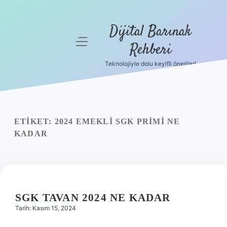
Dijital Barınak
menüyü
Rehberi
aç
Teknolojiyle dolu keyifli öneriler!
Anasayfa
Gizlilik
Politikası
ETIKET:
2024 EMEKLI SGK PRIMI NE
Yasal Uyarı
KADAR
Hakkımızda
SGK TAVAN 2024 NE KADAR
Tarih: Kasım 15, 2024