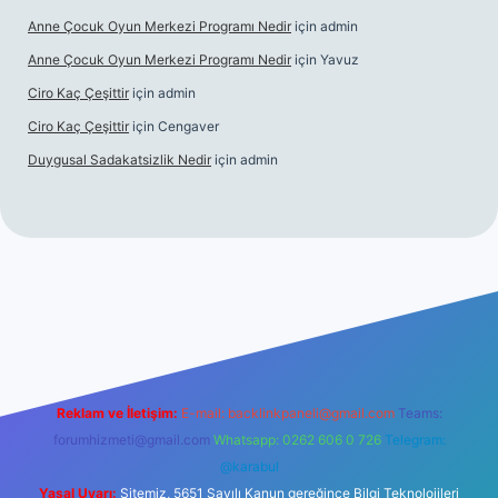
Anne Çocuk Oyun Merkezi Programı Nedir
için
admin
Anne Çocuk Oyun Merkezi Programı Nedir
için
Yavuz
Ciro Kaç Çeşittir
için
admin
Ciro Kaç Çeşittir
için
Cengaver
Duygusal Sadakatsizlik Nedir
için
admin
üncel giriş
https://www.betexper.xyz/
elexbetgiris.org
Reklam ve İletişim:
E-mail:
backlinkpaneli@gmail.com
Teams:
forumhizmeti@gmail.com
Whatsapp: 0262 606 0 726
Telegram:
@karabul
Yasal Uyarı:
Sitemiz, 5651 Sayılı Kanun gereğince Bilgi Teknolojileri