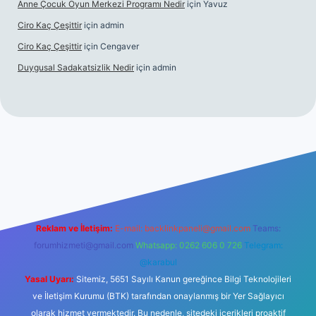
Anne Çocuk Oyun Merkezi Programı Nedir
için
Yavuz
Ciro Kaç Çeşittir
için
admin
Ciro Kaç Çeşittir
için
Cengaver
Duygusal Sadakatsizlik Nedir
için
admin
yz/
elexbetgiris.org
Reklam ve İletişim:
E-mail:
backlinkpaneli@gmail.com
Teams:
forumhizmeti@gmail.com
Whatsapp: 0262 606 0 726
Telegram:
@karabul
Yasal Uyarı:
Sitemiz, 5651 Sayılı Kanun gereğince Bilgi Teknolojileri
ve İletişim Kurumu (BTK) tarafından onaylanmış bir Yer Sağlayıcı
olarak hizmet vermektedir. Bu nedenle, sitedeki içerikleri proaktif