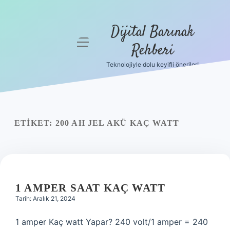
Dijital Barınak
menüyü
Rehberi
aç
Teknolojiyle dolu keyifli öneriler!
Anasayfa
Gizlilik
Politikası
ETIKET:
200 AH JEL AKÜ KAÇ WATT
Yasal Uyarı
Hakkımızda
1 AMPER SAAT KAÇ WATT
Tarih: Aralık 21, 2024
1 amper Kaç watt Yapar? 240 volt/1 amper = 240