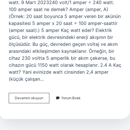
watt. 9 Mart 2023240 volt/1 amper = 240 watt.
100 amper saat ne demek? Amper (amper, A)
(Örnek: 20 saat boyunca 5 amper veren bir akünün
kapasitesi 5 amper x 20 saat = 100 amper-saattir
(amper saat).) 5 amper Kaç watt eder? Elektrik
gücü, bir elektrik devresindeki enerji akışının bir
ölçüsüdür. Bu güç, devreden geçen voltaj ve akım
arasındaki etkileşimden kaynaklanır. Örneğin, bir
cihaz 230 voltta 5 amperlik bir akım çekerse, bu
cihazın gücü 1150 watt olarak hesaplanır. 2.4 A Kaç
watt? Yani evinizde watt cinsinden 2,4 amper
(küçük çalışan…
1
Devamını okuyun
Yorum Bırak
Amper
Saat
Kaç
Watt