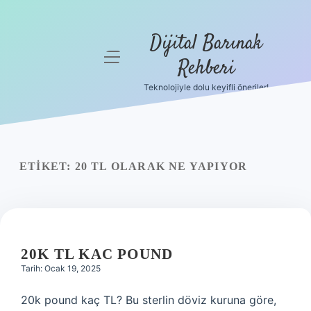
Dijital Barınak
menüyü
Rehberi
aç
Teknolojiyle dolu keyifli öneriler!
Anasayfa
Gizlilik
Politikası
ETIKET:
20 TL OLARAK NE YAPIYOR
Yasal Uyarı
Hakkımızda
20K TL KAC POUND
Tarih: Ocak 19, 2025
20k pound kaç TL? Bu sterlin döviz kuruna göre,