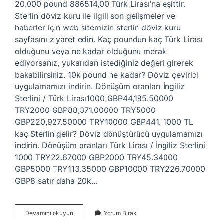
20.000 pound 886514,00 Türk Lirası’na eşittir.
Sterlin döviz kuru ile ilgili son gelişmeler ve
haberler için web sitemizin sterlin döviz kuru
sayfasını ziyaret edin. Kaç poundun kaç Türk Lirası
olduğunu veya ne kadar olduğunu merak
ediyorsanız, yukarıdan istediğiniz değeri girerek
bakabilirsiniz. 10k pound ne kadar? Döviz çevirici
uygulamamızı indirin. Dönüşüm oranları İngiliz
Sterlini / Türk Lirası1000 GBP44,185.50000
TRY2000 GBP88,371.00000 TRY5000
GBP220,927.50000 TRY10000 GBP441. 1000 TL
kaç Sterlin gelir? Döviz dönüştürücü uygulamamızı
indirin. Dönüşüm oranları Türk Lirası / İngiliz Sterlini
1000 TRY22.67000 GBP2000 TRY45.34000
GBP5000 TRY113.35000 GBP10000 TRY226.70000
GBP8 satır daha 20k…
20K
Devamını okuyun
Yorum Bırak