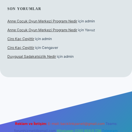
SON YORUMLAR
Anne Çocuk Oyun Merkezi Programı Nedir
için
admin
Anne Çocuk Oyun Merkezi Programı Nedir
için
Yavuz
Ciro Kaç Çeşittir
için
admin
Ciro Kaç Çeşittir
için
Cengaver
Duygusal Sadakatsizlik Nedir
için
admin
üncel giriş
https://www.betexper.xyz/
elexbetgiris.org
Reklam ve İletişim:
E-mail:
backlinkpaneli@gmail.com
Teams:
forumhizmeti@gmail.com
Whatsapp: 0262 606 0 726
Telegram: