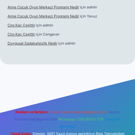
Anne Çocuk Oyun Merkezi Programı Nedir
için
admin
Anne Çocuk Oyun Merkezi Programı Nedir
için
Yavuz
Ciro Kaç Çeşittir
için
admin
Ciro Kaç Çeşittir
için
Cengaver
Duygusal Sadakatsizlik Nedir
için
admin
üncel giriş
https://www.betexper.xyz/
elexbetgiris.org
Reklam ve İletişim:
E-mail:
backlinkpaneli@gmail.com
Teams:
forumhizmeti@gmail.com
Whatsapp: 0262 606 0 726
Telegram:
@karabul
Yasal Uyarı:
Sitemiz, 5651 Sayılı Kanun gereğince Bilgi Teknolojileri