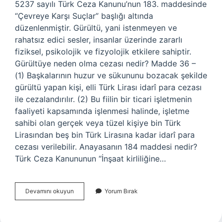
5237 sayılı Türk Ceza Kanunu’nun 183. maddesinde
“Çevreye Karşı Suçlar” başlığı altında
düzenlenmiştir. Gürültü, yani istenmeyen ve
rahatsız edici sesler, insanlar üzerinde zararlı
fiziksel, psikolojik ve fizyolojik etkilere sahiptir.
Gürültüye neden olma cezası nedir? Madde 36 –
(1) Başkalarının huzur ve sükununu bozacak şekilde
gürültü yapan kişi, elli Türk Lirası idarî para cezası
ile cezalandırılır. (2) Bu fiilin bir ticari işletmenin
faaliyeti kapsamında işlenmesi halinde, işletme
sahibi olan gerçek veya tüzel kişiye bin Türk
Lirasından beş bin Türk Lirasına kadar idarî para
cezası verilebilir. Anayasanın 184 maddesi nedir?
Türk Ceza Kanununun “İnşaat kirliliğine…
Anayasanın
Devamını okuyun
Yorum Bırak
183
Maddesi
Nedir