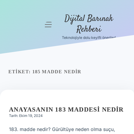
Dijital Barınak
menüyü
Rehberi
aç
Teknolojiyle dolu keyifli öneriler!
Anasayfa
Gizlilik
Politikası
ETIKET:
185 MADDE NEDIR
Yasal Uyarı
Hakkımızda
ANAYASANIN 183 MADDESI NEDIR
Tarih: Ekim 19, 2024
183. madde nedir? Gürültüye neden olma suçu,