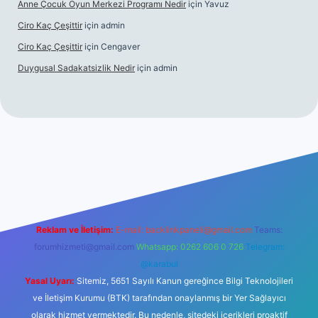
Anne Çocuk Oyun Merkezi Programı Nedir
için
Yavuz
Ciro Kaç Çeşittir
için
admin
Ciro Kaç Çeşittir
için
Cengaver
Duygusal Sadakatsizlik Nedir
için
admin
üncel giriş
https://www.betexper.xyz/
elexbetgiris.org
Reklam ve İletişim:
E-mail:
backlinkpaneli@gmail.com
Teams:
forumhizmeti@gmail.com
Whatsapp: 0262 606 0 726
Telegram:
@karabul
Yasal Uyarı:
Sitemiz, 5651 Sayılı Kanun gereğince Bilgi Teknolojileri
ve İletişim Kurumu (BTK) tarafından onaylanmış bir Yer Sağlayıcı
olarak hizmet vermektedir. Bu nedenle, sitedeki içerikleri proaktif