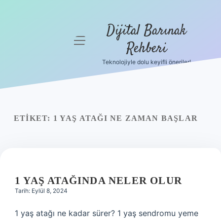
Dijital Barınak
menüyü
Rehberi
aç
Teknolojiyle dolu keyifli öneriler!
Anasayfa
Gizlilik
Politikası
ETIKET:
1 YAŞ ATAĞI NE ZAMAN BAŞLAR
Yasal Uyarı
Hakkımızda
1 YAŞ ATAĞINDA NELER OLUR
Tarih: Eylül 8, 2024
1 yaş atağı ne kadar sürer? 1 yaş sendromu yeme