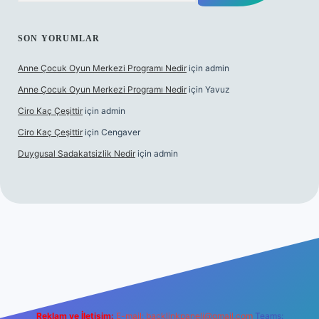
SON YORUMLAR
Anne Çocuk Oyun Merkezi Programı Nedir
için
admin
Anne Çocuk Oyun Merkezi Programı Nedir
için
Yavuz
Ciro Kaç Çeşittir
için
admin
Ciro Kaç Çeşittir
için
Cengaver
Duygusal Sadakatsizlik Nedir
için
admin
ncel giriş
https://www.betexper.xyz/
elexbetgiris.org
Reklam ve İletişim:
E-mail:
backlinkpaneli@gmail.com
Teams: