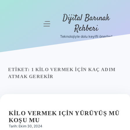
Dijital Barınak
menüyü
Rehberi
aç
Teknolojiyle dolu keyifli öneriler!
Anasayfa
Gizlilik
Politikası
ETIKET:
1 KILO VERMEK IÇIN KAÇ ADIM
Yasal Uyarı
ATMAK GEREKIR
Hakkımızda
KILO VERMEK IÇIN YÜRÜYÜŞ MÜ
KOŞU MU
Tarih: Ekim 30, 2024