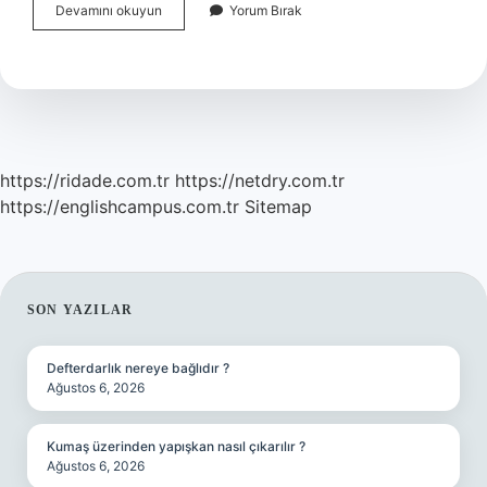
Kilo
Devamını okuyun
Yorum Bırak
Vermek
Için
Yürüyüş
Mü
Koşu
Mu
https://ridade.com.tr
https://netdry.com.tr
https://englishcampus.com.tr
Sitemap
SIDEBAR
SON YAZILAR
Defterdarlık nereye bağlıdır ?
Ağustos 6, 2026
Kumaş üzerinden yapışkan nasıl çıkarılır ?
Ağustos 6, 2026