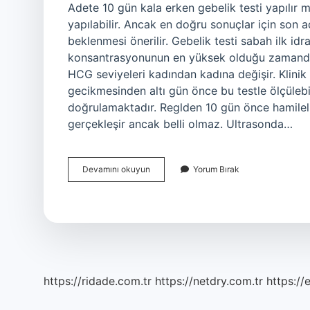
Adete 10 gün kala erken gebelik testi yapılır 
yapılabilir. Ancak en doğru sonuçlar için son 
beklenmesi önerilir. Gebelik testi sabah ilk i
konsantrasyonunun en yüksek olduğu zamandır.
HCG seviyeleri kadından kadına değişir. Klinik 
gecikmesinden altı gün önce bu testle ölçüle
doğrulamaktadır. Reglden 10 gün önce hamilelik
gerçekleşir ancak belli olmaz. Ultrasonda…
Erken
Devamını okuyun
Yorum Bırak
Gebelik
Testi
Adetten
10
Gün
Önce
Yapılır
Mı
https://ridade.com.tr
https://netdry.com.tr
https://