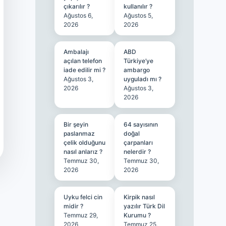
çıkarılır ?
kullanılır ?
Ağustos 6,
Ağustos 5,
2026
2026
Ambalajı
ABD
açılan telefon
Türkiye’ye
iade edilir mi ?
ambargo
Ağustos 3,
uyguladı mı ?
2026
Ağustos 3,
2026
Bir şeyin
64 sayısının
paslanmaz
doğal
çelik olduğunu
çarpanları
nasıl anlarız ?
nelerdir ?
Temmuz 30,
Temmuz 30,
2026
2026
Uyku felci cin
Kirpik nasıl
midir ?
yazılır Türk Dil
Temmuz 29,
Kurumu ?
2026
Temmuz 25,