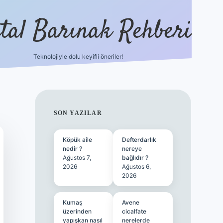
ital Barınak Rehberi
Teknolojiyle dolu keyifli öneriler!
hiltonbet güncel gir
SIDEBAR
SON YAZILAR
Köpük aile
Defterdarlık
nedir ?
nereye
Ağustos 7,
bağlıdır ?
2026
Ağustos 6,
2026
Kumaş
Avene
üzerinden
cicalfate
yapışkan nasıl
nerelerde