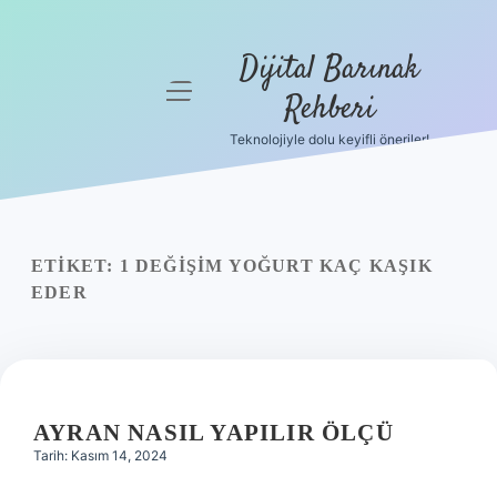
Dijital Barınak
menüyü
Rehberi
aç
Teknolojiyle dolu keyifli öneriler!
Anasayfa
Gizlilik
Politikası
ETIKET:
1 DEĞIŞIM YOĞURT KAÇ KAŞIK
Yasal Uyarı
EDER
Hakkımızda
AYRAN NASIL YAPILIR ÖLÇÜ
Tarih: Kasım 14, 2024