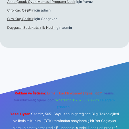
Anne Çocuk Oyun Merkezi Programı Nedir
için
Yavuz
Ciro Kaç Çeşittir
için
admin
Ciro Kaç Çeşittir
için
Cengaver
Duygusal Sadakatsizlik Nedir
için
admin
t güncel giriş
https://www.betexper.xyz/
elexbetgiris.org
Reklam ve İletişim:
E-mail:
backlinkpaneli@gmail.com
Teams:
forumhizmeti@gmail.com
Whatsapp: 0262 606 0 726
Telegram:
@karabul
Yasal Uyarı:
Sitemiz, 5651 Sayılı Kanun gereğince Bilgi Teknolojileri
ve İletişim Kurumu (BTK) tarafından onaylanmış bir Yer Sağlayıcı
olarak hizmet vermektedir. Bu nedenle, sitedeki içerikleri proaktif